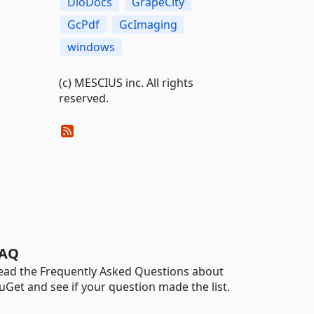
DioDocs
GrapeCity
GcPdf
GcImaging
windows
(c) MESCIUS inc. All rights
reserved.
AQ
ead the Frequently Asked Questions about
uGet and see if your question made the list.