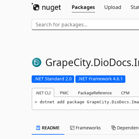
Packages
Upload
Sta
GrapeCity.
DioDocs.
.NET Standard 2.0
.NET Framework 4.6.1
.NET CLI
PMC
PackageReference
CPM
dotnet add package GrapeCity.DioDocs.Ima
README
Frameworks
Dependenc