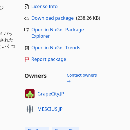
License Info
ジ
Download package
(238.26 KB)
Open in NuGet Package
cs パッ
Explorer
定された
といくつ
Open in NuGet Trends
Report package
Owners
Contact owners
→
GrapeCity.JP
MESCIUS.JP