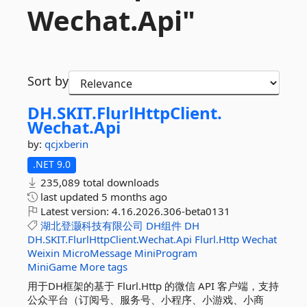
Wechat.
Api"
Sort by
DH.
SKIT.
FlurlHttpClient.
Wechat.
Api
by:
qcjxberin
.NET 9.0
235,089 total downloads
last updated
5 months ago
Latest version:
4.16.2026.306-beta0131
湖北登灏科技有限公司
DH组件
DH
DH.SKIT.FlurlHttpClient.Wechat.Api
Flurl.Http
Wechat
Weixin
MicroMessage
MiniProgram
MiniGame
More tags
用于DH框架的基于 Flurl.Http 的微信 API 客户端，支持
公众平台（订阅号、服务号、小程序、小游戏、小商