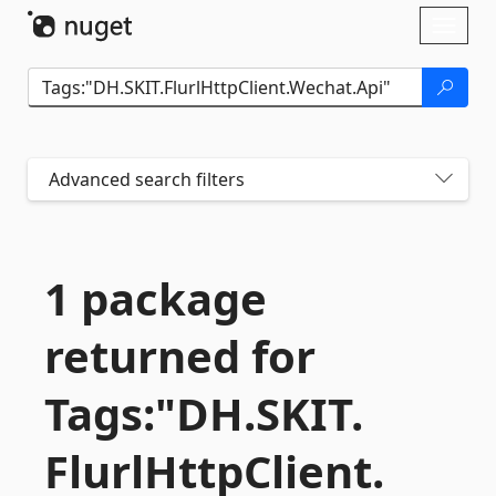
Skip To Content
Toggl
naviga
Advanced search filters
1 package
returned for
Tags:"DH.
SKIT.
FlurlHttpClient.