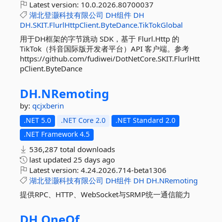
Latest version:
10.0.2026.80700037
湖北登灏科技有限公司
DH组件
DH
DH.SKIT.FlurlHttpClient.ByteDance.TikTokGlobal
用于DH框架的字节跳动 SDK，基于 Flurl.Http 的
TikTok（抖音国际版开发者平台）API 客户端。参考
https://github.com/fudiwei/DotNetCore.SKIT.FlurlHtt
pClient.ByteDance
DH.
NRemoting
by:
qcjxberin
.NET 5.0
.NET Core 2.0
.NET Standard 2.0
.NET Framework 4.5
536,287 total downloads
last updated
25 days ago
Latest version:
4.24.2026.714-beta1306
湖北登灏科技有限公司
DH组件
DH
DH.NRemoting
提供RPC、HTTP、WebSocket与SRMP统一通信能力
DH.
OneOf