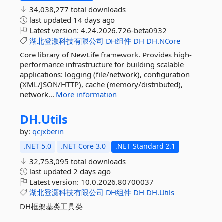
34,038,277 total downloads
last updated
14 days ago
Latest version:
4.24.2026.726-beta0932
湖北登灏科技有限公司
DH组件
DH
DH.NCore
Core library of NewLife framework. Provides high-
performance infrastructure for building scalable
applications: logging (file/network), configuration
(XML/JSON/HTTP), cache (memory/distributed),
network...
More information
DH.
Utils
by:
qcjxberin
.NET 5.0
.NET Core 3.0
.NET Standard 2.1
32,753,095 total downloads
last updated
2 days ago
Latest version:
10.0.2026.80700037
湖北登灏科技有限公司
DH组件
DH
DH.Utils
DH框架基类工具类