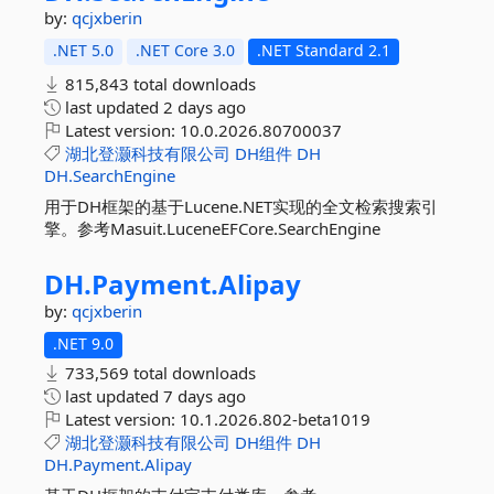
by:
qcjxberin
.NET 5.0
.NET Core 3.0
.NET Standard 2.1
815,843 total downloads
last updated
2 days ago
Latest version:
10.0.2026.80700037
湖北登灏科技有限公司
DH组件
DH
DH.SearchEngine
用于DH框架的基于Lucene.NET实现的全文检索搜索引
擎。参考Masuit.LuceneEFCore.SearchEngine
DH.
Payment.
Alipay
by:
qcjxberin
.NET 9.0
733,569 total downloads
last updated
7 days ago
Latest version:
10.1.2026.802-beta1019
湖北登灏科技有限公司
DH组件
DH
DH.Payment.Alipay