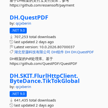
基于DH框架的支付宝支付类库，参考
https://github.com/essensoft/payment
DH.
QuestPDF
by:
qcjxberin
.NET 9.0
707,253 total downloads
last updated
2 days ago
Latest version:
10.0.2026.80700037
湖北登灏科技有限公司
DH组件
DH
DH.QuestPDF
DH框架的Pdf处理库。基于
https://github.com/QuestPDF/QuestPDF
DH.
SKIT.
FlurlHttpClient.
ByteDance.
TikTokGlobal
by:
qcjxberin
.NET 9.0
641,435 total downloads
last updated
2 days ago