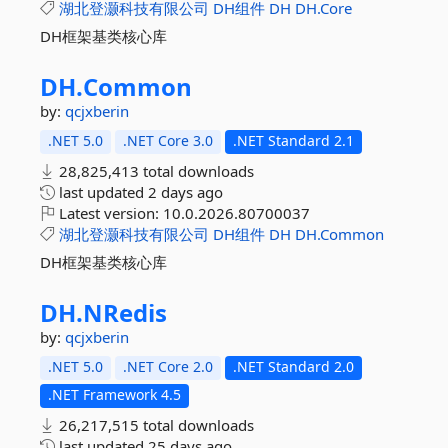
湖北登灏科技有限公司
DH组件
DH
DH.Core
DH框架基类核心库
DH.
Common
by:
qcjxberin
.NET 5.0
.NET Core 3.0
.NET Standard 2.1
28,825,413 total downloads
last updated
2 days ago
Latest version:
10.0.2026.80700037
湖北登灏科技有限公司
DH组件
DH
DH.Common
DH框架基类核心库
DH.
NRedis
by:
qcjxberin
.NET 5.0
.NET Core 2.0
.NET Standard 2.0
.NET Framework 4.5
26,217,515 total downloads
last updated
25 days ago