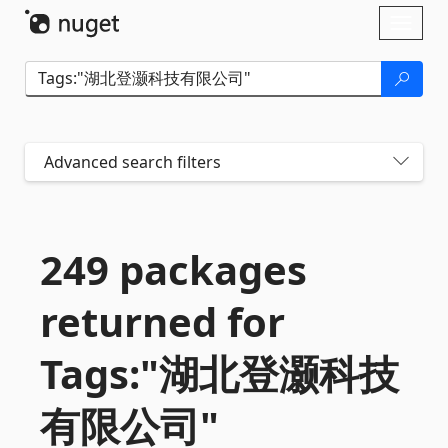
Skip To Content
Toggl
naviga
Advanced search filters
249 packages
returned for
Tags:"湖北登灏科技
有限公司"