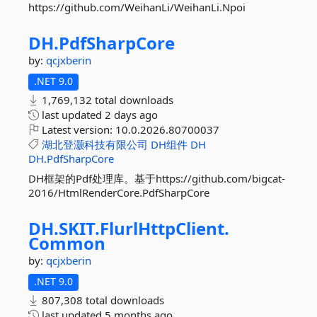
https://github.com/WeihanLi/WeihanLi.Npoi
DH.
PdfSharpCore
by:
qcjxberin
.NET 9.0
1,769,132 total downloads
last updated
2 days ago
Latest version:
10.0.2026.80700037
湖北登灏科技有限公司
DH组件
DH
DH.PdfSharpCore
DH框架的Pdf处理库。基于https://github.com/bigcat-
2016/HtmlRenderCore.PdfSharpCore
DH.
SKIT.
FlurlHttpClient.
Common
by:
qcjxberin
.NET 9.0
807,308 total downloads
last updated
5 months ago