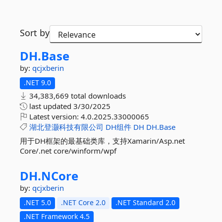
Sort by
DH.
Base
by:
qcjxberin
.NET 9.0
34,383,669 total downloads
last updated
3/30/2025
Latest version:
4.0.2025.33000065
湖北登灏科技有限公司
DH组件
DH
DH.Base
用于DH框架的最基础类库，支持Xamarin/Asp.net
Core/.net core/winform/wpf
DH.
NCore
by:
qcjxberin
.NET 5.0
.NET Core 2.0
.NET Standard 2.0
.NET Framework 4.5