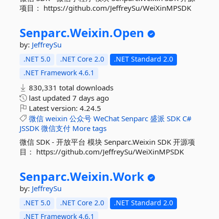
项目： https://github.com/JeffreySu/WeiXinMPSDK
Senparc.
Weixin.
Open
by:
JeffreySu
.NET 5.0
.NET Core 2.0
.NET Standard 2.0
.NET Framework 4.6.1
830,331 total downloads
last updated
7 days ago
Latest version:
4.24.5
微信
weixin
公众号
WeChat
Senparc
盛派
SDK
C#
JSSDK
微信支付
More tags
微信 SDK - 开放平台 模块 Senparc.Weixin SDK 开源项
目： https://github.com/JeffreySu/WeiXinMPSDK
Senparc.
Weixin.
Work
by:
JeffreySu
.NET 5.0
.NET Core 2.0
.NET Standard 2.0
.NET Framework 4.6.1