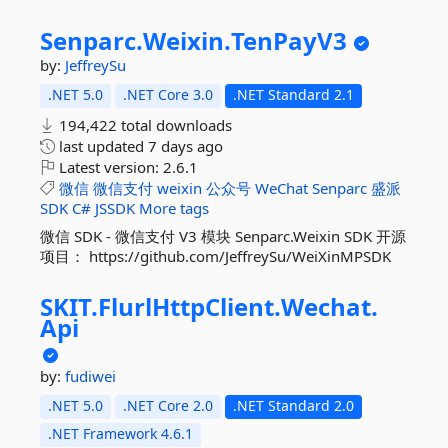
Senparc.
Weixin.
TenPayV3
by:
JeffreySu
.NET 5.0
.NET Core 3.0
.NET Standard 2.1
194,422 total downloads
last updated
7 days ago
Latest version:
2.6.1
微信
微信支付
weixin
公众号
WeChat
Senparc
盛派
SDK
C#
JSSDK
More tags
微信 SDK - 微信支付 V3 模块 Senparc.Weixin SDK 开源
项目： https://github.com/JeffreySu/WeiXinMPSDK
SKIT.
FlurlHttpClient.
Wechat.
Api
by:
fudiwei
.NET 5.0
.NET Core 2.0
.NET Standard 2.0
.NET Framework 4.6.1