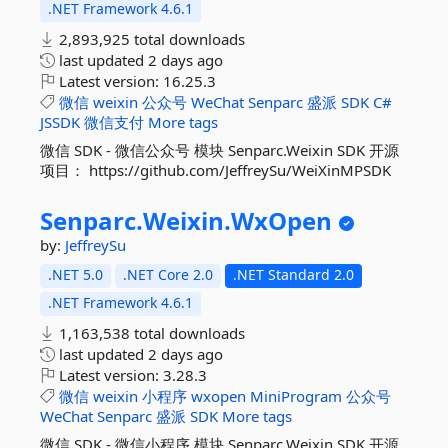
.NET Framework 4.6.1
2,893,925 total downloads
last updated
2 days ago
Latest version:
16.25.3
微信
weixin
公众号
WeChat
Senparc
盛派
SDK
C#
JSSDK
微信支付
More tags
微信 SDK - 微信公众号 模块 Senparc.Weixin SDK 开源
项目： https://github.com/JeffreySu/WeiXinMPSDK
Senparc.
Weixin.
WxOpen
by:
JeffreySu
.NET 5.0
.NET Core 2.0
.NET Standard 2.0
.NET Framework 4.6.1
1,163,538 total downloads
last updated
2 days ago
Latest version:
3.28.3
微信
weixin
小程序
wxopen
MiniProgram
公众号
WeChat
Senparc
盛派
SDK
More tags
微信 SDK - 微信小程序 模块 Senparc.Weixin SDK 开源