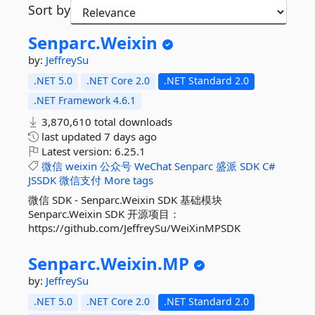
Sort by
Senparc.
Weixin
by:
JeffreySu
.NET 5.0
.NET Core 2.0
.NET Standard 2.0
.NET Framework 4.6.1
3,870,610 total downloads
last updated
7 days ago
Latest version:
6.25.1
微信
weixin
公众号
WeChat
Senparc
盛派
SDK
C#
JSSDK
微信支付
More tags
微信 SDK - Senparc.Weixin SDK 基础模块
Senparc.Weixin SDK 开源项目：
https://github.com/JeffreySu/WeiXinMPSDK
Senparc.
Weixin.
MP
by:
JeffreySu
.NET 5.0
.NET Core 2.0
.NET Standard 2.0