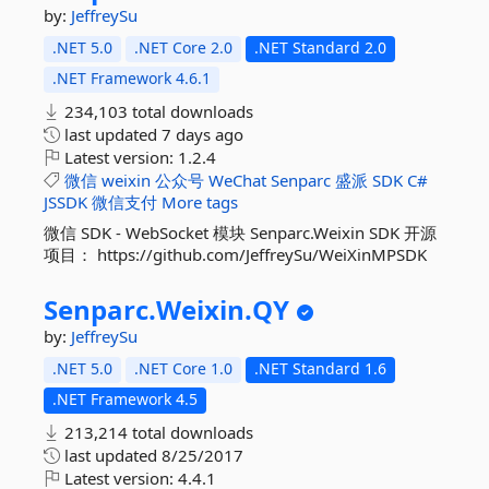
by:
JeffreySu
.NET 5.0
.NET Core 2.0
.NET Standard 2.0
.NET Framework 4.6.1
234,103 total downloads
last updated
7 days ago
Latest version:
1.2.4
微信
weixin
公众号
WeChat
Senparc
盛派
SDK
C#
JSSDK
微信支付
More tags
微信 SDK - WebSocket 模块 Senparc.Weixin SDK 开源
项目： https://github.com/JeffreySu/WeiXinMPSDK
Senparc.
Weixin.
QY
by:
JeffreySu
.NET 5.0
.NET Core 1.0
.NET Standard 1.6
.NET Framework 4.5
213,214 total downloads
last updated
8/25/2017
Latest version:
4.4.1