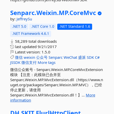
Senparc.
Weixin.
MP.
CoreMvc
by:
JeffreySu
.NET 5.0
.NET Core 1.0
.NET Standard 1.6
.NET Framework 4.6.1
58,289 total downloads
last updated
9/21/2017
Latest version:
1.5.0
微信
weixin
公众号
Senparc
WeChat
盛派
SDK
C#
JSSDK
微信支付
More tags
微信公众账号 - Senparc.Weixin.MP.CoreMvcExtension
模块 【注意：此模块已合并至
Senparc.Weixin.MP.MvcExtension.dll（https://www.n
uget.org/packages/Senparc.Weixin.MP.MVC），已经
停止更新，请使用
Senparc.Weixin.MP.MvcExtension.dll！】...
More
information
DH.
SKIT.
FlurlHttpClient.