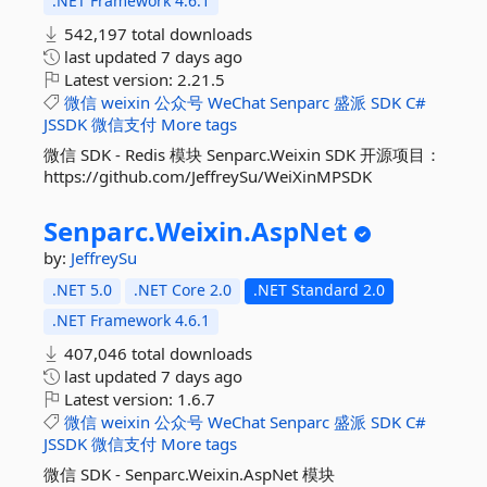
.NET Framework 4.6.1
542,197 total downloads
last updated
7 days ago
Latest version:
2.21.5
微信
weixin
公众号
WeChat
Senparc
盛派
SDK
C#
JSSDK
微信支付
More tags
微信 SDK - Redis 模块 Senparc.Weixin SDK 开源项目：
https://github.com/JeffreySu/WeiXinMPSDK
Senparc.
Weixin.
AspNet
by:
JeffreySu
.NET 5.0
.NET Core 2.0
.NET Standard 2.0
.NET Framework 4.6.1
407,046 total downloads
last updated
7 days ago
Latest version:
1.6.7
微信
weixin
公众号
WeChat
Senparc
盛派
SDK
C#
JSSDK
微信支付
More tags
微信 SDK - Senparc.Weixin.AspNet 模块