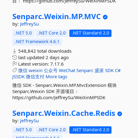
目： https://github.com/JeffreySu/WeiXinMPSDK
Senparc.
Weixin.
MP.
MVC
by:
JeffreySu
.NET 5.0
.NET Core 2.0
.NET Standard 2.0
.NET Framework 4.6.1
548,842 total downloads
last updated
2 days ago
Latest version:
7.17.6
微信
weixin
公众号
WeChat
Senparc
盛派
SDK
C#
JSSDK
微信支付
More tags
微信 SDK - Senparc.Weixin.MP.MvcExtension 模块
Senparc.Weixin SDK 开源项目：
https://github.com/JeffreySu/WeiXinMPSDK
Senparc.
Weixin.
Cache.
Redis
by:
JeffreySu
.NET 5.0
.NET Core 2.0
.NET Standard 2.0