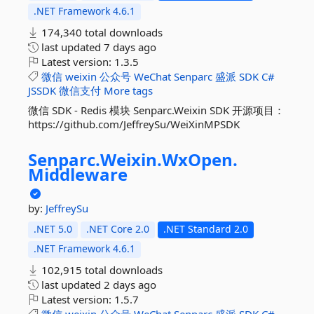
.NET Framework 4.6.1
174,340 total downloads
last updated
7 days ago
Latest version:
1.3.5
微信
weixin
公众号
WeChat
Senparc
盛派
SDK
C#
JSSDK
微信支付
More tags
微信 SDK - Redis 模块 Senparc.Weixin SDK 开源项目：
https://github.com/JeffreySu/WeiXinMPSDK
Senparc.
Weixin.
WxOpen.
Middleware
by:
JeffreySu
.NET 5.0
.NET Core 2.0
.NET Standard 2.0
.NET Framework 4.6.1
102,915 total downloads
last updated
2 days ago
Latest version:
1.5.7