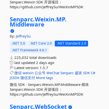
Senparc.Weixin SDK 开源项目：
https://github.com/JeffreySu/WeiXinMPSDK
Senparc.
Weixin.
MP.
Middleware
by:
JeffreySu
.NET 5.0
.NET Core 2.0
.NET Standard 2.0
.NET Framework 4.6.1
225,032 total downloads
last updated
2 days ago
Latest version:
1.5.7
微信
weixin
公众号
WeChat
Senparc
盛派
SDK
C#
JSSDK
微信支付
More tags
微信 SDK - Senparc.Weixin.MP.Middleware 模块
Senparc.Weixin SDK 开源项目：
https://github.com/JeffreySu/WeiXinMPSDK
Senparc.
WebSocket