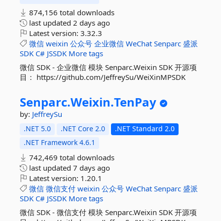
874,156 total downloads
last updated
2 days ago
Latest version:
3.32.3
微信
weixin
公众号
企业微信
WeChat
Senparc
盛派
SDK
C#
JSSDK
More tags
微信 SDK - 企业微信 模块 Senparc.Weixin SDK 开源项
目： https://github.com/JeffreySu/WeiXinMPSDK
Senparc.
Weixin.
TenPay
by:
JeffreySu
.NET 5.0
.NET Core 2.0
.NET Standard 2.0
.NET Framework 4.6.1
742,469 total downloads
last updated
7 days ago
Latest version:
1.20.1
微信
微信支付
weixin
公众号
WeChat
Senparc
盛派
SDK
C#
JSSDK
More tags
微信 SDK - 微信支付 模块 Senparc.Weixin SDK 开源项