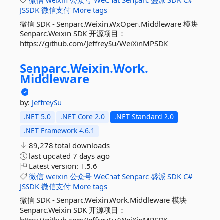
微信
weixin
公众号
WeChat
Senparc
盛派
SDK
C#
JSSDK
微信支付
More tags
微信 SDK - Senparc.Weixin.WxOpen.Middleware 模块
Senparc.Weixin SDK 开源项目：
https://github.com/JeffreySu/WeiXinMPSDK
Senparc.
Weixin.
Work.
Middleware
by:
JeffreySu
.NET 5.0
.NET Core 2.0
.NET Standard 2.0
.NET Framework 4.6.1
89,278 total downloads
last updated
7 days ago
Latest version:
1.5.6
微信
weixin
公众号
WeChat
Senparc
盛派
SDK
C#
JSSDK
微信支付
More tags
微信 SDK - Senparc.Weixin.Work.Middleware 模块
Senparc.Weixin SDK 开源项目：
https://github.com/JeffreySu/WeiXinMPSDK