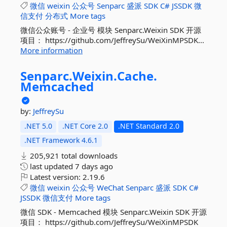
微信
weixin
公众号
Senparc
盛派
SDK
C#
JSSDK
微
信支付
分布式
More tags
微信公众账号 - 企业号 模块 Senparc.Weixin SDK 开源
项目： https://github.com/JeffreySu/WeiXinMPSDK...
More information
Senparc.
Weixin.
Cache.
Memcached
by:
JeffreySu
.NET 5.0
.NET Core 2.0
.NET Standard 2.0
.NET Framework 4.6.1
205,921 total downloads
last updated
7 days ago
Latest version:
2.19.6
微信
weixin
公众号
WeChat
Senparc
盛派
SDK
C#
JSSDK
微信支付
More tags
微信 SDK - Memcached 模块 Senparc.Weixin SDK 开源
项目： https://github.com/JeffreySu/WeiXinMPSDK