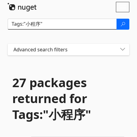
Skip To Content
Toggl
naviga
Advanced search filters
27 packages
returned for
Tags:"小程序"