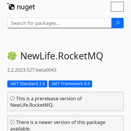
Skip To Content
Toggl
naviga
NewLife.
RocketMQ
2.2.2023.527-beta0043
.NET Standard 2.0
.NET Framework 4.5
This is a prerelease version of
NewLife.RocketMQ.
There is a newer version of this package
available.