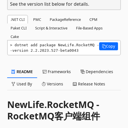
See the version list below for details.
.NET CLI
PMC
PackageReference
CPM
Paket CLI
Script & Interactive
File-Based Apps
Cake
dotnet add package NewLife.RocketMQ -
Copy
-version 2.2.2023.527-beta0043
README
Frameworks
Dependencies
Used By
Versions
Release Notes
NewLife.RocketMQ -
RocketMQ客户端组件