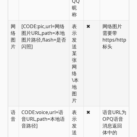
QQ
昵
称
网
[CODE:pic,url=网络
表
✖
网络图片
络
图片URL,path=本地
示
需要带
图
图片路径,flash=是否
发
https/http
片
闪照]
送
标头
某
张
网
络
\本
地
图
片
语
CODE:voice,url=语
表
✖
语音URL为
音
音URL,path=本地语
示
OPQ语音
音路径]
发
消息返回
送
体中的