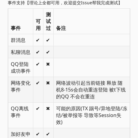
事件支持【理论上全都可用，欢迎提交Issue帮我完成测试】
测
可
试
事件
用
过
备注
群消息
✔
✔
私聊消息
✔
✔
QQ登陆
✔
✖
成功事件
网络变化
✔
✖
网络波动引起当前链接 释放 随
事件
机8-15s会自动重连登陆 被t下线
的QQ 不会在重连
QQ离线
✔
✖
可能的原因(TX 踢号/异地登陆/冻
事件
结/被举报等 导致等Session失
效)
加好友申
✔
✔