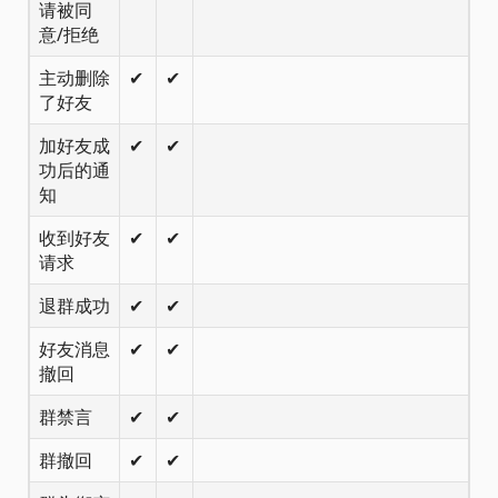
请被同
意/拒绝
主动删除
✔
✔
了好友
加好友成
✔
✔
功后的通
知
收到好友
✔
✔
请求
退群成功
✔
✔
好友消息
✔
✔
撤回
群禁言
✔
✔
群撤回
✔
✔