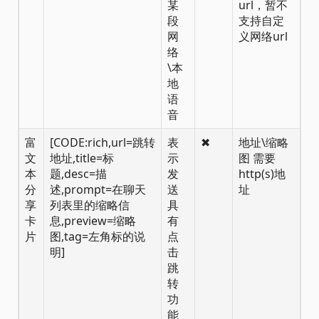
某
url，暂不
段
支持自定
网
义网络url
络
\本
地
语
音
富
[CODE:rich,url=跳转
表
✖
地址\缩略
文
地址,title=标
示
图 需要
本
题,desc=描
发
http(s)地
分
述,prompt=在聊天
送
址
享
列表里的缩略信
具
卡
息,preview=缩略
有
片
图,tag=左角标的说
点
明]
击
跳
转
功
能