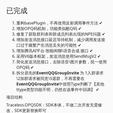
已完成
重构basePlugin，不再使用反射调用事件方法 ✔
增加OPQ码机制，功能类似酷Q码 ✔
修复了获取群列表和群成员列表出现的NPE问题 ✔
增加发送消息接口延迟等待机制，减少调用发送接
口过于频繁产生消息丢失的可能性 ✔
增加腾讯AI平台-智能闲聊\语音合成 接口 ✔
采用V6版本框架，发送消息使用SendMsgV2 ✔
简化发送消息接口，去除语音\图片参数，统一使用
OPQ码 ✔
拆分原先的
EventQQGroupInvite
为 1入群请求
\2加群请求被同意\5退群，不再需要在
EventQQGroupInvite
中按照Type判断了【其他
ttype类型功能不明，仍然在该事件中回调】 ✔
项目结构
Traceless.OPQSDK：SDK本体，不做二次开发无需修
改，SDK更新替换即可