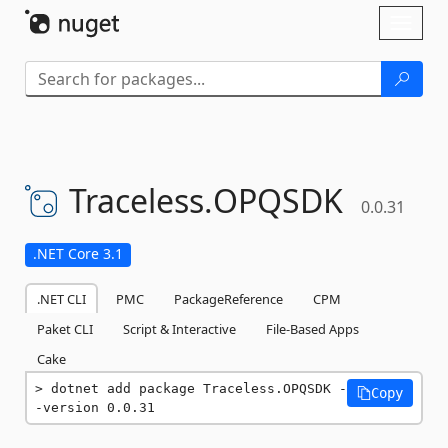
Skip To Content
Toggl
naviga
Traceless.
OPQSDK
0.0.31
.NET Core 3.1
.NET CLI
PMC
PackageReference
CPM
Paket CLI
Script & Interactive
File-Based Apps
Cake
dotnet add package Traceless.OPQSDK -
Copy
-version 0.0.31