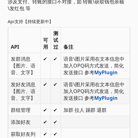
涉及支付、转账的接口不对接，如 转账\获取钱包余额
\发红包 等
Api支持【持续更新中】
测
可
试
API
用
过
备注
发群消息
✔
✔
语音\图片采用在文本信息中
【图片、语
加入OPQ码方式发送，简化
音、文字】
发送接口 参考
MyPlugin
发好友消息
✔
✔
语音\图片采用在文本信息中
【图片、语
加入OPQ码方式发送，简化
音、文字】
发送接口 参考
MyPlugin
群组管理
✔
✔
加群 拉人 踢群 退群
添加好友
✔
✔
获取好友列
✔
✔