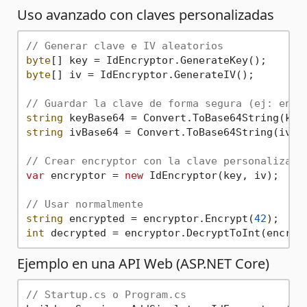
Uso avanzado con claves personalizadas
// Generar clave e IV aleatorios
byte
[] key = IdEncryptor.GenerateKey();    
//
byte
[] iv = IdEncryptor.GenerateIV();      
//
// Guardar la clave de forma segura (ej: en c
string
string
 ivBase64 = Convert.ToBase64String(iv);

// Crear encryptor con la clave personalizada
var
 encryptor = 
new
 IdEncryptor(key, iv);

// Usar normalmente
string
 encrypted = encryptor.Encrypt(
42
int
Ejemplo en una API Web (ASP.NET Core)
// Startup.cs o Program.cs