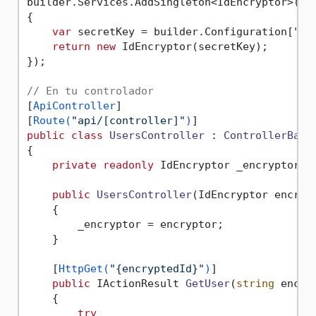
builder.Services.AddSingleton<IdEncryptor>(sp 
{

var
 secretKey = builder.Configuration[
"En
return
new
 IdEncryptor(secretKey);

});

// En tu controlador
[
ApiController
]

[
Route(
"api/[controller]"
)
public
class
UsersController
 : 
ControllerBase
{

private
readonly
 IdEncryptor _encryptor;

public
UsersController
(
IdEncryptor encryp
    {

        _encryptor = encryptor;

    }

    [
HttpGet(
"{encryptedId}"
)
]

public
 IActionResult 
GetUser
(
string
 encry
    {

try