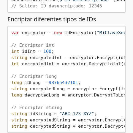
// Salida: ID desencriptado: 12345
Encriptar diferentes tipos de IDs
var
 encryptor = 
new
 IdEncryptor(
"MiClaveSecre
// Encriptar int
int
 idInt = 
100
string
int
 decryptedInt = encryptor.DecryptToInt(encr
// Encriptar long
long
 idLong = 
9876543210L
string
long
 decryptedLong = encryptor.DecryptToLong(e
// Encriptar string
string
 idString = 
"ABC-123-XYZ"
string
string