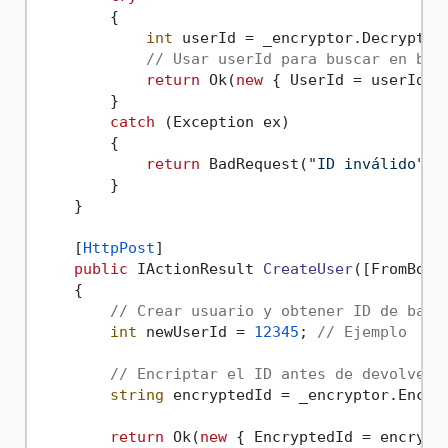
        {

int
 userId = _encryptor.DecryptToI
// Usar userId para buscar en bas
return
 Ok(
new
 { UserId = userId })
        }

catch
 (Exception ex)

        {

return
 BadRequest(
"ID inválido"
);

        }

    }

    [
HttpPost
]

public
 IActionResult 
CreateUser
(
[FromBody
    {

// Crear usuario y obtener ID de base
int
 newUserId = 
12345
; 
// Ejemplo
// Encriptar el ID antes de devolverl
string
 encryptedId = _encryptor.Encryp
return
 Ok(
new
 { EncryptedId = encrypte