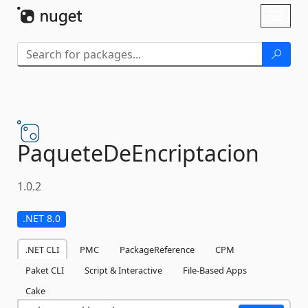
Skip To Content
Toggl
naviga
PaqueteDeEncriptacion
1.0.2
.NET 8.0
.NET CLI
PMC
PackageReference
CPM
Paket CLI
Script & Interactive
File-Based Apps
Cake