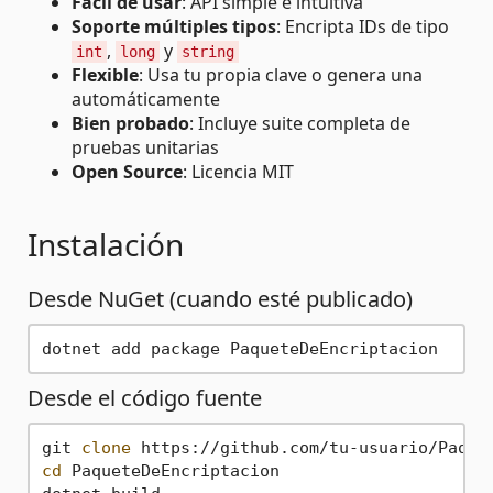
Fácil de usar
: API simple e intuitiva
Soporte múltiples tipos
: Encripta IDs de tipo
,
y
int
long
string
Flexible
: Usa tu propia clave o genera una
automáticamente
Bien probado
: Incluye suite completa de
pruebas unitarias
Open Source
: Licencia MIT
Instalación
Desde NuGet (cuando esté publicado)
Desde el código fuente
git 
clone
cd
 PaqueteDeEncriptacion
