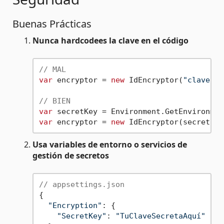
Buenas Prácticas
Nunca hardcodees la clave en el código
// MAL
var
 encryptor = 
new
 IdEncryptor(
"clave123
// BIEN
var
 secretKey = Environment.GetEnvironmen
var
 encryptor = 
new
Usa variables de entorno o servicios de
gestión de secretos
// appsettings.json
{

"Encryption"
: {

"SecretKey"
: 
"TuClaveSecretaAquí"