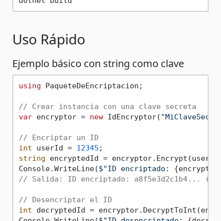
Uso Rápido
Ejemplo básico con string como clave
using
 PaqueteDeEncriptacion;

// Crear instancia con una clave secreta
var
 encryptor = 
new
 IdEncryptor(
"MiClaveSecre
// Encriptar un ID
int
 userId = 
12345
string
 encryptedId = encryptor.Encrypt(userId)
Console.WriteLine(
$"ID encriptado: 
{encrypted
// Salida: ID encriptado: a8f5e3d2c1b4... (Ba
// Desencriptar el ID
int
 decryptedId = encryptor.DecryptToInt(encry
Console.WriteLine(
$"ID desencriptado: 
{decryp