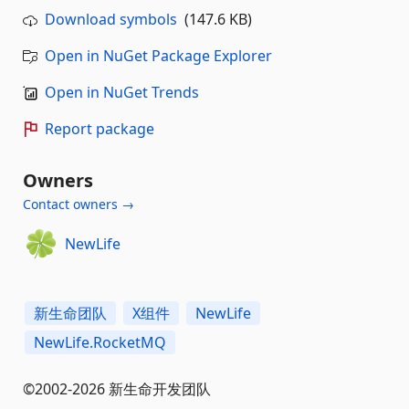
Download symbols
(147.6 KB)
Open in NuGet Package Explorer
Open in NuGet Trends
Report package
Owners
Contact owners →
NewLife
新生命团队
X组件
NewLife
NewLife.RocketMQ
©2002-2026 新生命开发团队