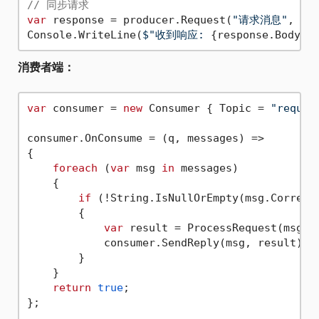
// 同步请求
var
 response = producer.Request(
"请求消息"
, ti
Console.WriteLine(
$"收到响应: 
{response.BodySt
消费者端：
var
 consumer = 
new
 Consumer { Topic = 
"reques
consumer.OnConsume = (q, messages) =>

{

foreach
 (
var
 msg 
in
 messages)

    {

if
 (!String.IsNullOrEmpty(msg.Correlat
        {

var
 result = ProcessRequest(msg.Bo
            consumer.SendReply(msg, result);

        }

    }

return
true
;

};
