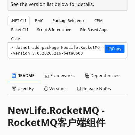
See the version list below for details.
.NET CLI
PMC
PackageReference
CPM
Paket CLI
Script & Interactive
File-Based Apps
Cake
dotnet add package NewLife.RocketMQ -
Copy
-version 3.0.2026.216-beta0603
README
Frameworks
Dependencies
Used By
Versions
Release Notes
NewLife.RocketMQ -
RocketMQ客户端组件