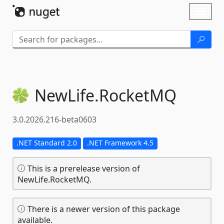
Skip To Content
Toggl
naviga
NewLife.
RocketMQ
3.0.2026.216-beta0603
.NET Standard 2.0
.NET Framework 4.5
This is a prerelease version of
NewLife.RocketMQ.
There is a newer version of this package
available.