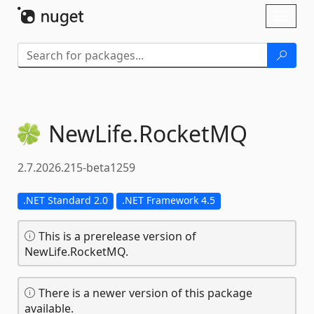
Skip To Content
Toggl
naviga
NewLife.
RocketMQ
2.7.2026.215-beta1259
.NET Standard 2.0
.NET Framework 4.5
This is a prerelease version of
NewLife.RocketMQ.
There is a newer version of this package
available.