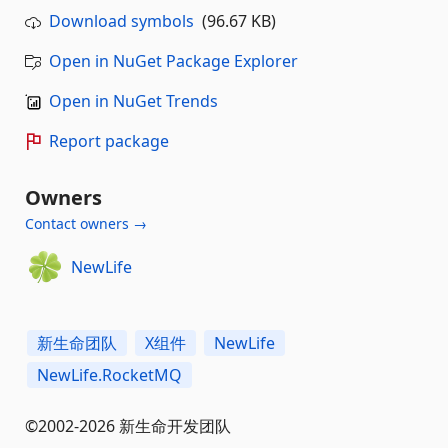
Download symbols
(96.67 KB)
Open in NuGet Package Explorer
Open in NuGet Trends
Report package
Owners
Contact owners →
NewLife
新生命团队
X组件
NewLife
NewLife.RocketMQ
©2002-2026 新生命开发团队