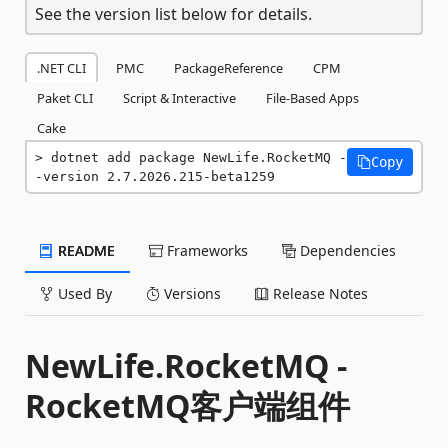
See the version list below for details.
.NET CLI
PMC
PackageReference
CPM
Paket CLI
Script & Interactive
File-Based Apps
Cake
dotnet add package NewLife.RocketMQ -
Copy
-version 2.7.2026.215-beta1259
README
Frameworks
Dependencies
Used By
Versions
Release Notes
NewLife.RocketMQ -
RocketMQ客户端组件