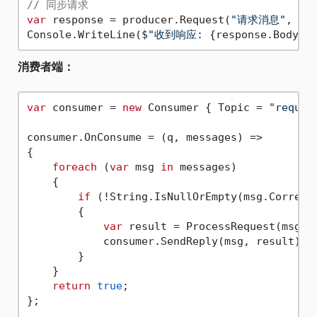
// 同步请求
var
 response = producer.Request(
"请求消息"
, ti
Console.WriteLine(
$"收到响应: 
{response.BodySt
消费者端：
var
 consumer = 
new
 Consumer { Topic = 
"reques
consumer.OnConsume = (q, messages) =>

{

foreach
 (
var
 msg 
in
 messages)

    {

if
 (!String.IsNullOrEmpty(msg.Correlat
        {

var
 result = ProcessRequest(msg.Bo
            consumer.SendReply(msg, result);

        }

    }

return
true
;

};
