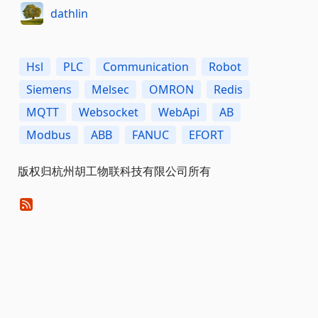
dathlin
Hsl
PLC
Communication
Robot
Siemens
Melsec
OMRON
Redis
MQTT
Websocket
WebApi
AB
Modbus
ABB
FANUC
EFORT
版权归杭州胡工物联科技有限公司所有