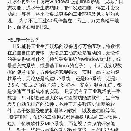
让你不再纠结于使用windows还是 linux系统，实现了日
志功能，流水号生成功能，邮件发送功能，傅立叶变换
功能，等等，将来会集成更多的工业环境常见功能的实
现。 为了不让工业4.0只停留在口号上，万丈高楼平地
起，而基石就是HSL。
HSL能干什么？
HSL能将工业生产现场的设备进行万物互联，将数据
在底层自由的传输，无论是主动的还是被动的，无论你
的采集系统是什么（通常采集系统为windows电脑，或
是嵌入式系统，或是基于linux的盒子）， 都可以实现数
据的随意传输，方便快速实现强大，实时，高响应的健
壮系统，无论您是构建C/S系统，还是B/S系统，还是C-
B-S-A（集成桌面客户端，浏览器，安卓）混合系统，都
是快速而且低成本的实现， 只要拥有了工业现场的一手
数据，即可以搭建强大的实时监视功能的软件，生产报
表及自动化排产的软件，各种工艺参数历史追踪的软
件，基于数据经验的机器学习软件，以及全功能等等。
顺便聊聊 ，传统的工业模式都是采购现成的工业软件，
包括上位机软件及MES系统，而忽视了自身的研发能
力。对于一些行业标准的功能软件来说，比如ERP系统，