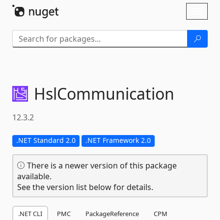
Skip To Content
Toggl
naviga
HslCommunication
12.3.2
.NET Standard 2.0
.NET Framework 2.0
There is a newer version of this package
available.
See the version list below for details.
.NET CLI
PMC
PackageReference
CPM