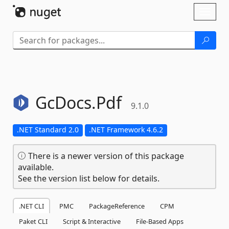
Skip To Content
Toggl
naviga
GcDocs.
Pdf
9.1.0
.NET Standard 2.0
.NET Framework 4.6.2
There is a newer version of this package
available.
See the version list below for details.
.NET CLI
PMC
PackageReference
CPM
Paket CLI
Script & Interactive
File-Based Apps