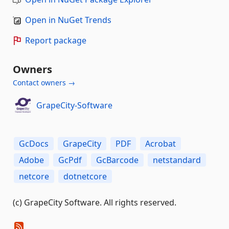
Open in NuGet Trends
Report package
Owners
Contact owners →
GrapeCity-Software
GcDocs
GrapeCity
PDF
Acrobat
Adobe
GcPdf
GcBarcode
netstandard
netcore
dotnetcore
(c) GrapeCity Software. All rights reserved.