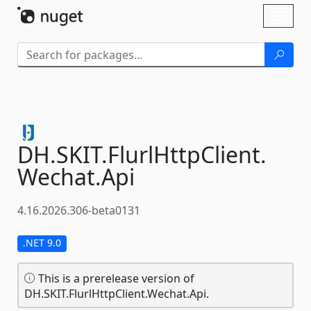
Skip To Content
Toggl
naviga
DH.
SKIT.
FlurlHttpClient.
Wechat.
Api
4.16.2026.306-beta0131
.NET 9.0
This is a prerelease version of
DH.SKIT.FlurlHttpClient.Wechat.Api.