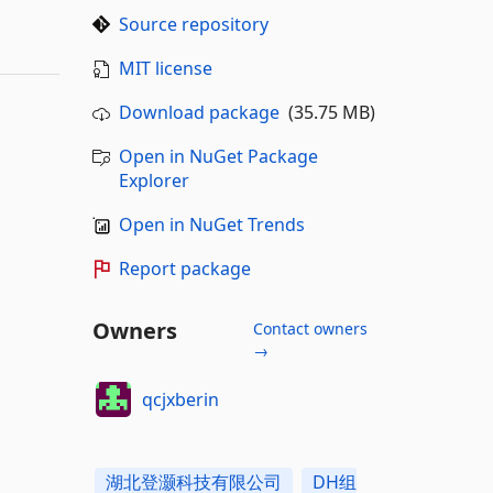
Source repository
MIT license
Download package
(35.75 MB)
Open in NuGet Package
Explorer
Open in NuGet Trends
Report package
Owners
Contact owners
→
qcjxberin
湖北登灏科技有限公司
DH组