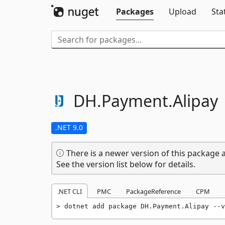
Packages
Upload
Sta
DH.
Payment.
Alipay
.NET 9.0
There is a newer version of this package a
See the version list below for details.
.NET CLI
PMC
PackageReference
CPM
dotnet add package DH.Payment.Alipay --v