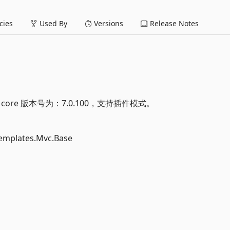
ies
Used By
Versions
Release Notes
core 版本号为：7.0.100，支持插件模式。
ates.Mvc.Base