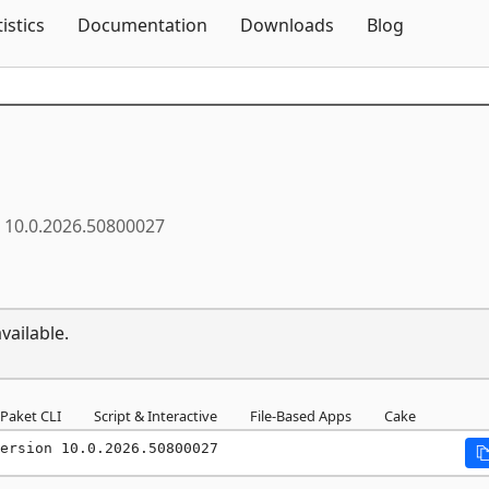
Skip To Content
tistics
Documentation
Downloads
Blog
10.0.2026.50800027
vailable.
Paket CLI
Script & Interactive
File-Based Apps
Cake
ersion 10.0.2026.50800027