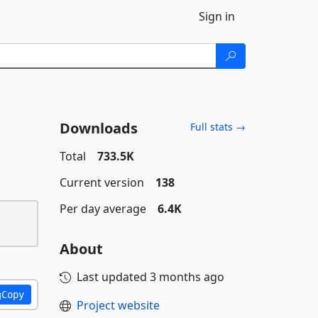
Sign in
Downloads
Full stats →
Total
733.5K
Current version
138
Per day average
6.4K
About
Last updated
3 months ago
Copy
Project website